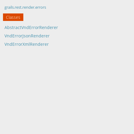
grails.rest.render.errors
Classes
AbstractVndErrorRenderer
VndErrorJsonRenderer
VndErrorXmlRenderer