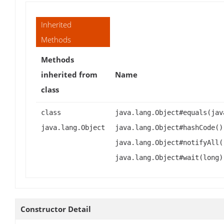
Inherited
Methods
Methods
inherited from
Name
class
class
java.lang.Object#equals(jav
java.lang.Object
java.lang.Object#hashCode()
java.lang.Object#notifyAll(
java.lang.Object#wait(long)
Constructor Detail