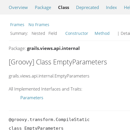
Overview
Package
Class
Deprecated
Index
He
Frames
No Frames
Summary:
Nested Field
Constructor
Method
| Detai
Package:
grails.views.api.internal
[Groovy] Class EmptyParameters
grails.views.api.internal.EmptyParameters
All Implemented Interfaces and Traits:
Parameters
@groovy.transform.CompileStatic

class EmptyParameters
