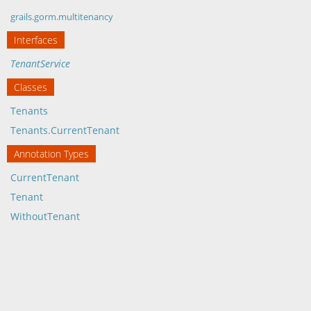
grails.gorm.multitenancy
Interfaces
TenantService
Classes
Tenants
Tenants.CurrentTenant
Annotation Types
CurrentTenant
Tenant
WithoutTenant